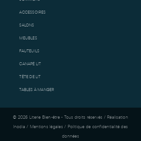
ACCESSOIRES
SALONS
MEUBLES
FAUTEUILS
CANAPÉ LIT
TÊTE DE LIT
TABLES À MANGER
© 2026 Literie Bien-être - Tous droits réservés /
Réalisation
Inodia
/
Mentions légales
/
Politique de confidentialité des
données