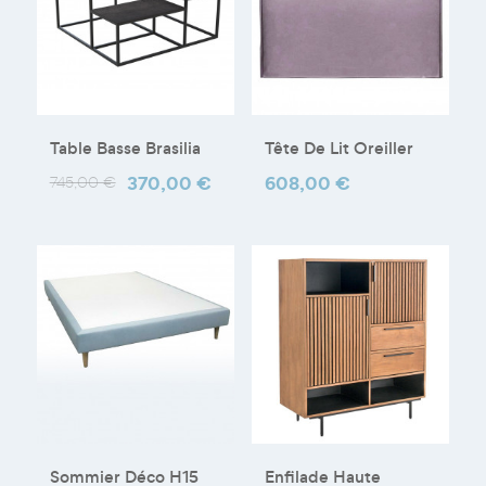
Table Basse Brasilia
Tête De Lit Oreiller
Prix
Prix
370,00 €
Prix
608,00 €
745,00 €
de
base
Sommier Déco H15
Enfilade Haute