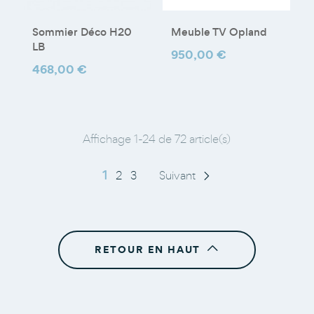
Sommier Déco H20
Meuble TV Opland
LB
Prix
950,00 €
Prix
468,00 €
Affichage 1-24 de 72 article(s)
1
2
3
Suivant
c
RETOUR EN HAUT
b