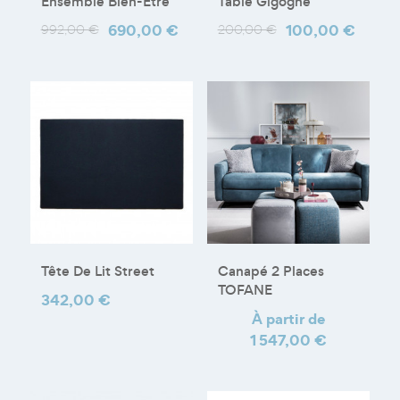
Ensemble Bien-Être
Table Gigogne
Prix
Prix
690,00 €
Prix
Prix
100,00 €
992,00 €
200,00 €
de
de
base
base
Tête De Lit Street
Canapé 2 Places
TOFANE
Prix
342,00 €
Prix
À partir de
1 547,00 €