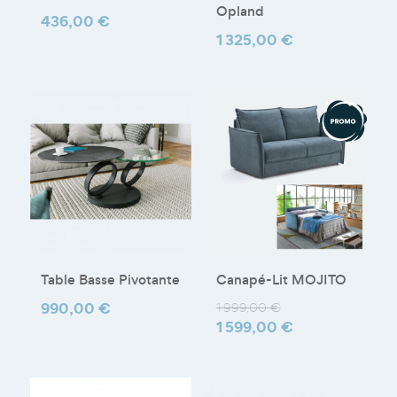
Opland
Prix
436,00 €
Prix
1 325,00 €
Table Basse Pivotante
Canapé-Lit MOJITO
Prix
990,00 €
Prix
Prix
1 999,00 €
1 599,00 €
de
base