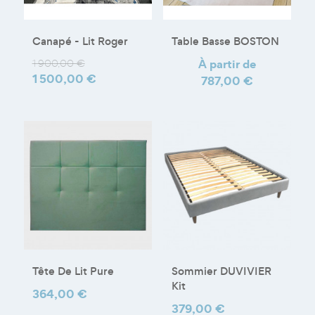
Canapé - Lit Roger
Table Basse BOSTON
Prix
Prix
Prix
À partir de
1 900,00 €
1 500,00 €
de
787,00 €
base
Tête De Lit Pure
Sommier DUVIVIER
Kit
Prix
364,00 €
Prix
379,00 €