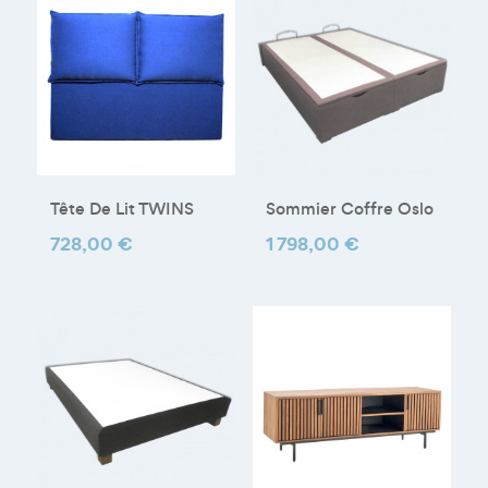
Tête De Lit TWINS
Sommier Coffre Oslo
Prix
728,00 €
Prix
1 798,00 €