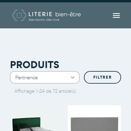

PRODUITS
Pertinence
FILTRER
a
Affichage 1-24 de 72 article(s)