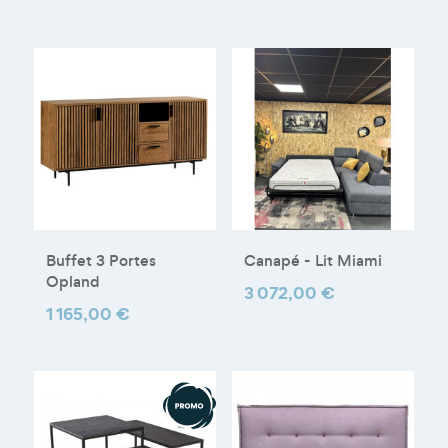
Buffet 3 Portes
Canapé - Lit Miami
Opland
Prix
3 072,00 €
Prix
1 165,00 €