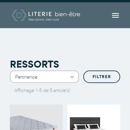

RESSORTS
Pertinence
FILTRER
a
Affichage 1-5 de 5 article(s)