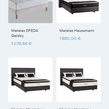
Matelas EPEDA
Matelas Haussmann
Gatsby
Prix
1 880,00 €
Prix
1 078,84 €